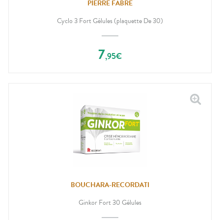
CIRCULATION
sèches
PIERRE FABRE
Bains de
Jambes
bouche
Cyclo 3 Fort Gélules (plaquette De 30)
lourdes
Gencives
Hygiène
bucco-
7
,
95
€
dentaire
BOUCHARA-RECORDATI
Ginkor Fort 30 Gélules