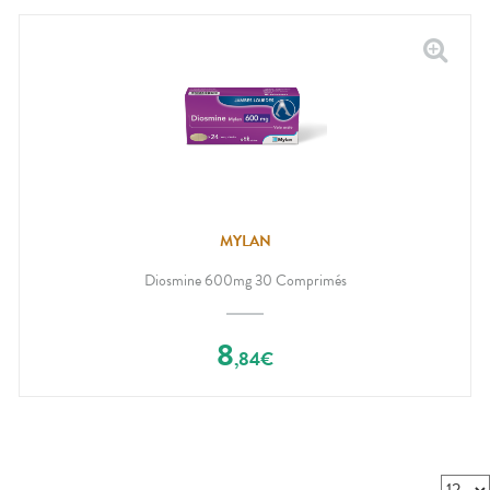
MYLAN
Diosmine 600mg 30 Comprimés
8
,
84
€