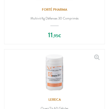
FORTÉ PHARMA
Multivit'4g Défenses 30 Comprimés
11
,
95
€
LERECA
Querc'7+ 60 Gélules