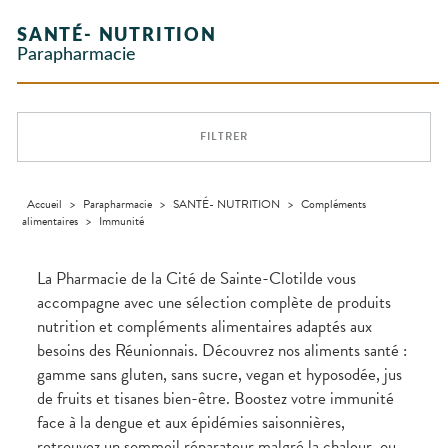
Etendre
GAMMES
Etendre
L'ACTUALITÉ
MESSAGERIE
vomissements
Mycoses
Vitamines
INTIMITÉ
Aliments
SANTÉ
SÉCURISÉE
Orthopédie
Vétérinaire
VISAGE-
- fatigue
NOS
Etendre
Spasmes
Piqûres
SANTÉ- NUTRITION
INTIMITÉ
Soins
Compléments
CORPS-
Etendre
SPÉCIALITÉS
VIDÉOS DE
SCAN
Trousse à
dentaires
alimentaires
CHEVEUX
Parapharmacie
Premiers soins
Vermifuges
DISPOSITIFS
D’ORDONNANCE
Sécheresses
MATÉRIEL ET
pharmacie
Etendre
NOTRE
MÉDICAUX
ACCESSOIRES
Dispositifs
Cheveux
ÉQUIPE
Verrues
Troubles
médicaux
VOTRE
Trousse à
urinaires
MINCEUR-
Corps
Etendre
INFORMATIONS
APPLICATION
pharmacie
SPORT
UTILES
DE SANTÉ
Homme
FILTRER
MUSCLES -
Minceur
Etendre
PHARMACIES
Solaire
ARTICULATIONS
DE GARDE
Visage
NUTRITION
Douleurs
Etendre
articulaires
Accueil
>
Parapharmacie
>
SANTÉ- NUTRITION
>
Compléments
OPHTALMOLOGIE
Prévention
Etendre
alimentaires
>
Immunité
Douleurs
cardio-
Irritations
OREILLES
musculaires
vasculaire
Etendre
- NEZ -
Lavages
GORGE
La Pharmacie de la Cité de Sainte-Clotilde vous
oculaires
Maux
SANTÉ-
accompagne avec une sélection complète de produits
Etendre
Sécheresses
NUTRITION
de gorge
nutrition et compléments alimentaires adaptés aux
des yeux
Boissons et
Rhumes
SEVRAGE
Etendre
besoins des Réunionnais. Découvrez nos aliments santé :
TABAGIQUE
Aliments
- état
grippaux
gamme sans gluten, sans sucre, vegan et hyposodée, jus
Compléments
Gommes
SOINS
Etendre
alimentaires
DENTAIRES
Toux
de fruits et tisanes bien-être. Boostez votre immunité
Pastilles
grasses
face à la dengue et aux épidémies saisonnières,
TROUBLES DE
Soins
Etendre
Patchs
dentaires
Toux
LA
retrouvez un sommeil réparateur malgré la chaleur, ou