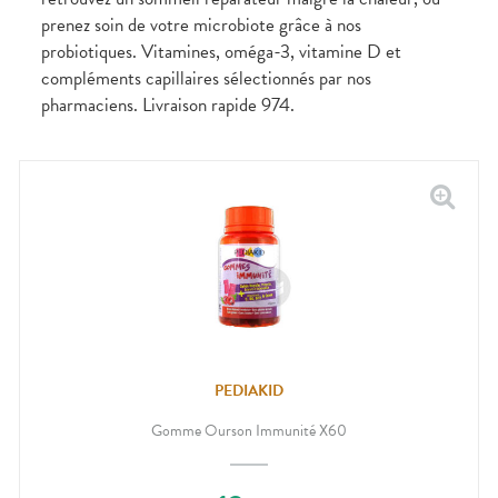
CIRCULATION
sèches
Bains de
prenez soin de votre microbiote grâce à nos
Jambes
bouche
probiotiques. Vitamines, oméga-3, vitamine D et
lourdes
Gencives
compléments capillaires sélectionnés par nos
Hygiène
pharmaciens. Livraison rapide 974.
bucco-
dentaire
PEDIAKID
Gomme Ourson Immunité X60