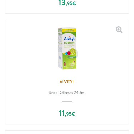
13
,
95
€
ALVITYL
Sirop Défenses 240ml
11
,
95
€