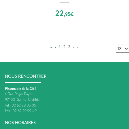
22
,
95
€
‹‹
‹
1
2
3
›
››
NOUS RENCONTRER
Pharmacie de la Cité
6 Rue Roger Payet
97490
Sainte-Clotilde
Tel :
02 62 28 05 05
Fax :
02 62 29 99 49
NOS HORAIRES