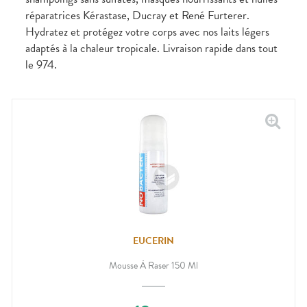
CIRCULATION
sèches
Bains de
réparatrices Kérastase, Ducray et René Furterer.
Jambes
bouche
Hydratez et protégez votre corps avec nos laits légers
lourdes
Gencives
adaptés à la chaleur tropicale. Livraison rapide dans tout
Hygiène
le 974.
bucco-
dentaire
EUCERIN
Mousse À Raser 150 Ml