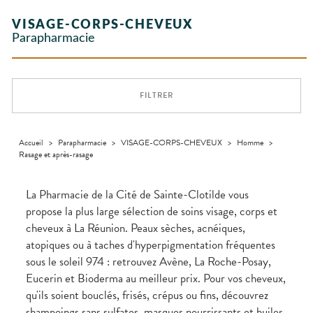
Etendre
GAMMES
Etendre
L'ACTUALITÉ
MESSAGERIE
vomissements
Mycoses
Vitamines
INTIMITÉ
Aliments
SANTÉ
SÉCURISÉE
Orthopédie
Vétérinaire
VISAGE-
- fatigue
NOS
Etendre
Spasmes
Piqûres
VISAGE-CORPS-CHEVEUX
INTIMITÉ
Soins
Compléments
CORPS-
Etendre
SPÉCIALITÉS
VIDÉOS DE
SCAN
Trousse à
dentaires
alimentaires
CHEVEUX
Parapharmacie
Premiers soins
Vermifuges
DISPOSITIFS
D’ORDONNANCE
Sécheresses
MATÉRIEL ET
pharmacie
Etendre
NOTRE
MÉDICAUX
ACCESSOIRES
Dispositifs
Cheveux
ÉQUIPE
Verrues
Troubles
médicaux
VOTRE
Trousse à
urinaires
MINCEUR-
Corps
Etendre
INFORMATIONS
APPLICATION
pharmacie
SPORT
UTILES
DE SANTÉ
Homme
FILTRER
MUSCLES -
Minceur
Etendre
PHARMACIES
Solaire
ARTICULATIONS
DE GARDE
Visage
NUTRITION
Douleurs
Etendre
articulaires
Accueil
>
Parapharmacie
>
VISAGE-CORPS-CHEVEUX
>
Homme
>
OPHTALMOLOGIE
Prévention
Etendre
Rasage et après-rasage
Douleurs
cardio-
Irritations
OREILLES
musculaires
vasculaire
Etendre
- NEZ -
Lavages
GORGE
La Pharmacie de la Cité de Sainte-Clotilde vous
oculaires
Maux
SANTÉ-
propose la plus large sélection de soins visage, corps et
Etendre
Sécheresses
NUTRITION
de gorge
cheveux à La Réunion. Peaux sèches, acnéiques,
des yeux
Boissons et
Rhumes
SEVRAGE
Etendre
atopiques ou à taches d'hyperpigmentation fréquentes
TABAGIQUE
Aliments
- état
grippaux
sous le soleil 974 : retrouvez Avène, La Roche-Posay,
Compléments
Gommes
SOINS
Etendre
alimentaires
DENTAIRES
Toux
Eucerin et Bioderma au meilleur prix. Pour vos cheveux,
Pastilles
grasses
qu'ils soient bouclés, frisés, crépus ou fins, découvrez
TROUBLES DE
Soins
Etendre
Patchs
dentaires
Toux
LA
shampoings sans sulfates, masques nourrissants et huiles