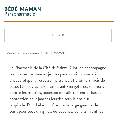
Etendre
GAMMES
Etendre
L'ACTUALITÉ
MESSAGERIE
vomissements
Mycoses
Vitamines
INTIMITÉ
Aliments
SANTÉ
SÉCURISÉE
Orthopédie
Vétérinaire
VISAGE-
- fatigue
NOS
Etendre
Spasmes
Piqûres
BÉBÉ-MAMAN
INTIMITÉ
Soins
Compléments
CORPS-
Etendre
SPÉCIALITÉS
VIDÉOS DE
SCAN
Trousse à
dentaires
alimentaires
CHEVEUX
Parapharmacie
Premiers soins
Vermifuges
DISPOSITIFS
D’ORDONNANCE
Sécheresses
MATÉRIEL ET
pharmacie
Etendre
NOTRE
MÉDICAUX
ACCESSOIRES
Dispositifs
Cheveux
ÉQUIPE
Verrues
Troubles
médicaux
VOTRE
Trousse à
urinaires
MINCEUR-
Corps
Etendre
INFORMATIONS
APPLICATION
pharmacie
SPORT
UTILES
DE SANTÉ
Homme
FILTRER
MUSCLES -
Minceur
Etendre
PHARMACIES
Solaire
ARTICULATIONS
DE GARDE
Visage
NUTRITION
Douleurs
Etendre
articulaires
Accueil
>
Parapharmacie
>
BÉBÉ-MAMAN
OPHTALMOLOGIE
Prévention
Etendre
Douleurs
cardio-
Irritations
OREILLES
musculaires
vasculaire
Etendre
- NEZ -
La Pharmacie de la Cité de Sainte-Clotilde accompagne
Lavages
GORGE
les futures mamans et jeunes parents réunionnais à
oculaires
Maux
SANTÉ-
Etendre
chaque étape : grossesse, naissance et premiers mois de
Sécheresses
NUTRITION
de gorge
des yeux
bébé. Découvrez nos crèmes anti-vergetures, solutions
Boissons et
Rhumes
SEVRAGE
Etendre
TABAGIQUE
Aliments
- état
contre les nausées, accessoires d'allaitement et bas de
grippaux
contention pour jambes lourdes sous la chaleur
Compléments
Gommes
SOINS
Etendre
alimentaires
DENTAIRES
Toux
tropicale. Pour bébé, profitez d'une large gamme de
Pastilles
grasses
TROUBLES DE
Soins
soins pour peaux fragiles, de couches, de laits infantiles
Etendre
Patchs
dentaires
Toux
LA