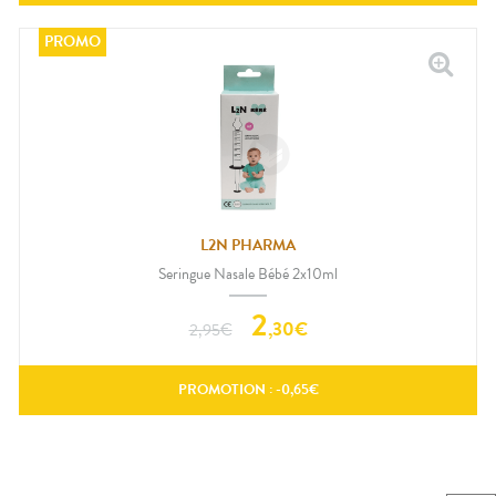
L2N PHARMA
Seringue Nasale Bébé 2x10ml
2
,
30
€
2,95
€
PROMOTION : -
0,65
€