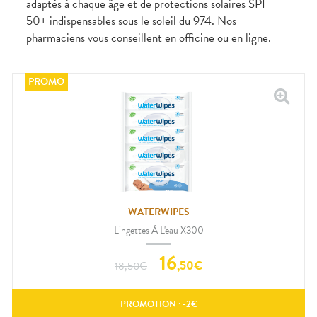
adaptés à chaque âge et de protections solaires SPF
CIRCULATION
sèches
Bains de
50+ indispensables sous le soleil du 974. Nos
Jambes
bouche
lourdes
pharmaciens vous conseillent en officine ou en ligne.
Gencives
Hygiène
bucco-
dentaire
WATERWIPES
Lingettes À L'eau X300
16
,
50
€
18,50
€
PROMOTION : -
2
€