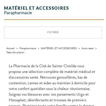
Etendre
GAMMES
Etendre
L'ACTUALITÉ
MESSAGERIE
vomissements
Mycoses
Vitamines
INTIMITÉ
Aliments
SANTÉ
SÉCURISÉE
Orthopédie
Vétérinaire
VISAGE-
- fatigue
NOS
Etendre
Spasmes
Piqûres
MATÉRIEL ET ACCESSOIRES
INTIMITÉ
Soins
Compléments
CORPS-
Etendre
SPÉCIALITÉS
VIDÉOS DE
SCAN
Trousse à
dentaires
alimentaires
CHEVEUX
Parapharmacie
Premiers soins
Vermifuges
DISPOSITIFS
D’ORDONNANCE
Sécheresses
MATÉRIEL ET
pharmacie
Etendre
NOTRE
MÉDICAUX
ACCESSOIRES
Dispositifs
Cheveux
ÉQUIPE
Verrues
Troubles
médicaux
VOTRE
Trousse à
urinaires
MINCEUR-
Corps
Etendre
INFORMATIONS
APPLICATION
pharmacie
SPORT
UTILES
DE SANTÉ
Homme
FILTRER
MUSCLES -
Minceur
Etendre
PHARMACIES
Solaire
ARTICULATIONS
DE GARDE
Visage
NUTRITION
Douleurs
Etendre
articulaires
Accueil
>
Parapharmacie
>
MATÉRIEL ET ACCESSOIRES
>
Auto-tests
>
OPHTALMOLOGIE
Prévention
Etendre
Tests d'ovulation
Douleurs
cardio-
Irritations
OREILLES
musculaires
vasculaire
Etendre
- NEZ -
Lavages
GORGE
La Pharmacie de la Cité de Sainte-Clotilde vous
oculaires
Maux
SANTÉ-
propose une sélection complète de matériel médical et
Etendre
Sécheresses
NUTRITION
de gorge
d'accessoires santé. Retrouvez genouillères, bas de
des yeux
Boissons et
Rhumes
SEVRAGE
Etendre
contention, cannes et aides au maintien à domicile pour
TABAGIQUE
Aliments
- état
grippaux
votre confort quotidien sous la chaleur réunionnaise.
Compléments
Gommes
SOINS
Etendre
alimentaires
DENTAIRES
Toux
Soignez vos blessures avec nos pansements Urgo et
Pastilles
grasses
Hansaplast, désinfectants et trousses de premiers
TROUBLES DE
Soins
Etendre
Patchs
dentaires
Toux
LA
secours. Protégez toute votre famille contre la dengue