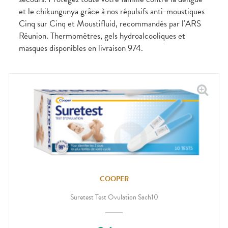
CIRCULATION
sèches
Bains de
et le chikungunya grâce à nos répulsifs anti-moustiques
Jambes
bouche
Cinq sur Cinq et Moustifluid, recommandés par l'ARS
lourdes
Gencives
Réunion. Thermomètres, gels hydroalcooliques et
Hygiène
masques disponibles en livraison 974.
bucco-
dentaire
COOPER
Suretest Test Ovulation Sach10