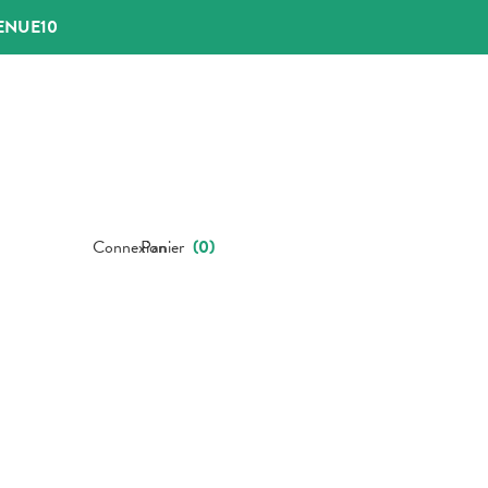
ENUE10
Connexion
Panier
(
0
)