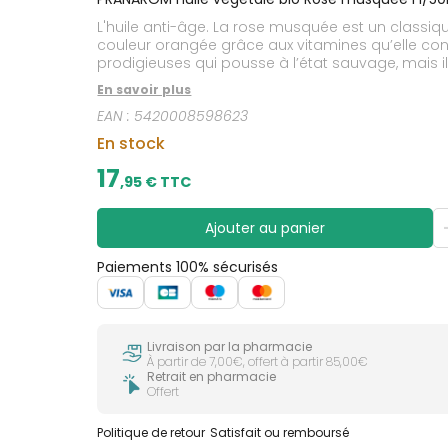
CIRCULATION
sèches
Bains de
L'huile anti-âge. La rose musquée est un classiqu
Jambes
bouche
lourdes
couleur orangée grâce aux vitamines qu’elle contie
Gencives
prodigieuses qui pousse à l’état sauvage, mais il 
proche de l’aubépine qui donne la précieuse huile 
Hygiène
En savoir plus
bucco-
mélange avec d’autres huiles végétales sur les pea
dentaire
EAN :
5420008598623
En stock
17
,
95
€ TTC
Ajouter au panier
Paiements 100% sécurisés
Livraison par la pharmacie
À partir de 7,00€, offert à partir 85,00€
Retrait en pharmacie
Offert
Politique de retour
Satisfait ou remboursé