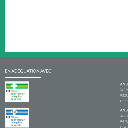
EN ADÉQUATION AVEC
AN
143 b
932
01 5
ANS
14 ru
9470
01 49