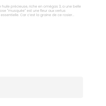
e huile précieuse, riche en omégas 3, a une belle
 rose "musquée" est une fleur aux vertus
ssentielle. Car c’est la graine de ce rosier
: Huile particulièrement active, à utiliser en