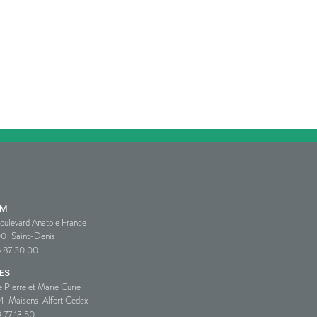
SM
oulevard Anatole France
00
Saint-Denis
5 87 30 00
ES
e Pierre et Marie Curie
1
Maisons-Alfort Cedex
 77 13 50