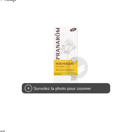
Survolez la photo pour zoomer
0ml