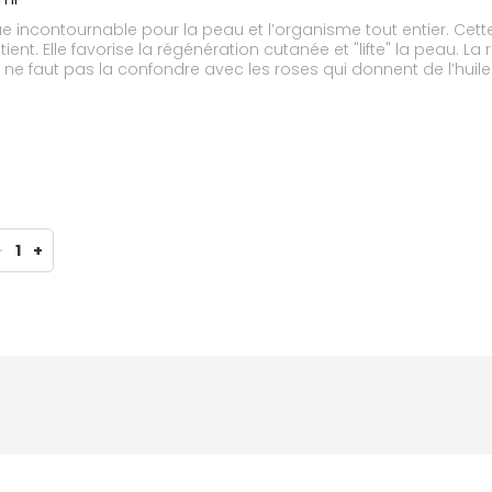
e incontournable pour la peau et l’organisme tout entier. Cett
nt. Elle favorise la régénération cutanée et "lifte" la peau. La
ne faut pas la confondre avec les roses qui donnent de l’huile e
végétale active sur les signes du temps et la cicatrisation. Note
ux trop réactives. Peut tacher les tissus fragiles.
-
1
+