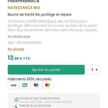
PARAPHARMACIE
CIRCULATION
sèches
Bains de
Jambes
bouche
NATESSANCE BIO
lourdes
Gencives
Beurre de Karité bio protège et répare
Hygiène
Ce beurre certifié biologique est reconnu pour
bucco-
protéger efficacement les zones sèches de la peau
dentaire
ainsi que les pointes abîmées des cheveux. La peau
nourrie est souple et adoucie. Les cheveux sont
En savoir plus
embellis.TESTÉ SOUS CONTRÔLE DERMATOLOGIQUE
EAN :
3517360092615
En stock
13
,
95
€ TTC
Ajouter au panier
-
1
+
Paiements 100% sécurisés
Livraison par la pharmacie
À partir de 7,00€, offert à partir 85,00€
Retrait en pharmacie