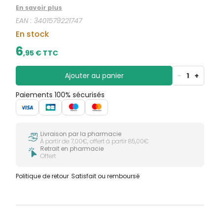
CIRCULATION
sèches
Bains de
En savoir plus
Jambes
bouche
EAN :
3401579221747
lourdes
Gencives
En stock
Hygiène
bucco-
6
,
95
€ TTC
dentaire
Ajouter au panier
-
1
+
Paiements 100% sécurisés
Livraison par la pharmacie
À partir de 7,00€, offert à partir 85,00€
Retrait en pharmacie
Offert
Politique de retour
Satisfait ou remboursé