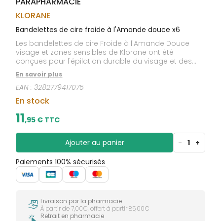
PARAPHARMACIE
CIRCULATION
sèches
Bains de
Jambes
bouche
KLORANE
lourdes
Gencives
Bandelettes de cire froide à l'Amande douce x6
Hygiène
Les bandelettes de cire Froide à l'Amande Douce
bucco-
visage et zones sensibles de Klorane ont été
dentaire
conçues pour l'épilation durable du visage et des
zones sensibles. Sa formule, parfaitement tolérée,
En savoir plus
laisse la peau nette et douce. Douceur, confort.
EAN :
3282779417075
En stock
11
,
95
€ TTC
Ajouter au panier
-
1
+
Paiements 100% sécurisés
Livraison par la pharmacie
À partir de 7,00€, offert à partir 85,00€
Retrait en pharmacie