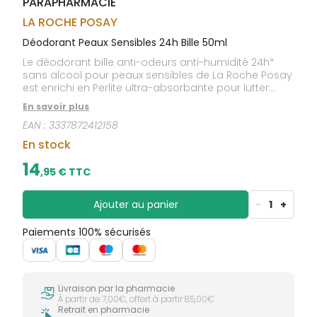
PARAPHARMACIE
CIRCULATION
sèches
Bains de
Jambes
bouche
LA ROCHE POSAY
lourdes
Gencives
Déodorant Peaux Sensibles 24h Bille 50ml
Hygiène
Le déodorant bille anti-odeurs anti-humidité 24h*
bucco-
sans alcool pour peaux sensibles de La Roche Posay
dentaire
est enrichi en Perlite ultra-absorbante pour lutter
contre l'humidité, Gluconate de Zinc pour neutraliser
En savoir plus
les odeurs et Allantoïne apaisante. Le déodorant bille
EAN :
3337872412158
anti-odeurs anti-humidité 24h sans alcool pour
peaux sensibles est adapté aux aisselles sensibles et
En stock
pour un usage après rasage. Sans alcool. *24 H : Test
sensoriel.
14
,
95
€ TTC
Ajouter au panier
-
1
+
Paiements 100% sécurisés
Livraison par la pharmacie
À partir de 7,00€, offert à partir 85,00€
Retrait en pharmacie