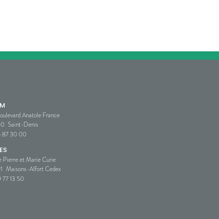
SM
oulevard Anatole France
00
Saint-Denis
5 87 30 00
ES
e Pierre et Marie Curie
1
Maisons-Alfort Cedex
 77 13 50