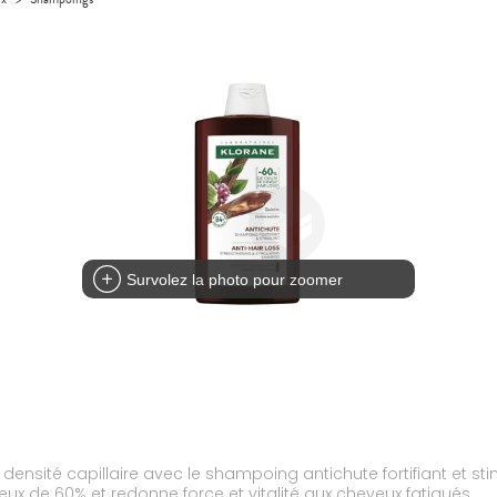
Survolez la photo pour zoomer
densité capillaire avec le shampoing antichute fortifiant et st
eux de 60% et redonne force et vitalité aux cheveux fatigués.