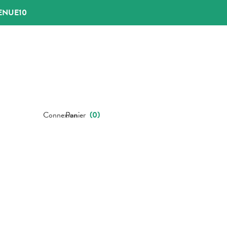
ENUE10
Connexion
Panier
(
0
)