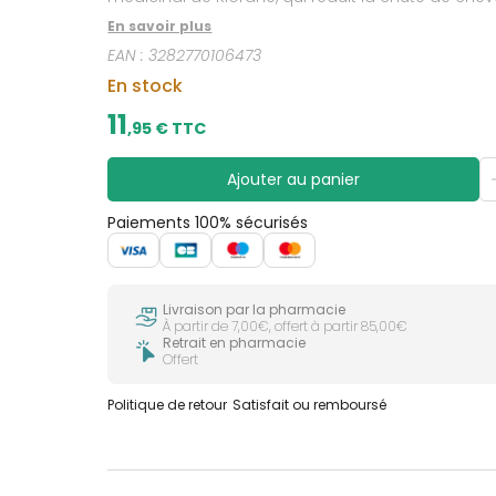
CIRCULATION
sèches
Bains de
En savoir plus
Jambes
bouche
lourdes
EAN :
3282770106473
Gencives
En stock
Hygiène
bucco-
11
dentaire
,
95
€ TTC
Ajouter au panier
Paiements 100% sécurisés
Livraison par la pharmacie
À partir de 7,00€, offert à partir 85,00€
Retrait en pharmacie
Offert
Politique de retour
Satisfait ou remboursé