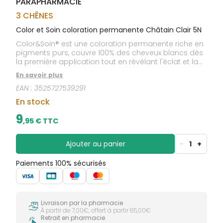
PARAPHARMACIE
CIRCULATION
sèches
Bains de
Jambes
bouche
3 CHÊNES
lourdes
Gencives
Color et Soin coloration permanente Châtain Clair 5N
Hygiène
Color&Soin® est une coloration permanente riche en
bucco-
pigments purs, couvre 100% des cheveux blancs dès
dentaire
la première application tout en révélant l'éclat et la
brillance des cheveux. Enrichie en protéines
En savoir plus
végétales, Color&Soin® colore parfaitement le
EAN :
3525727539291
cheveu tout en le rendant soyeux et ce, sans
l'alourdir !
En stock
9
,
95
€ TTC
Ajouter au panier
-
1
+
Paiements 100% sécurisés
Livraison par la pharmacie
À partir de 7,00€, offert à partir 85,00€
Retrait en pharmacie