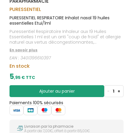
PARAPHARMACIE
CIRCULATION
sèches
Bains de
Jambes
bouche
PURESSENTIEL
lourdes
Gencives
PURESSENTIEL RESPIRATOIRE Inhalat nasal 19 huiles
essentielles Etui/1ml
Hygiène
bucco-
Puressentiel Respiratoire Inhaleur aux 19 Huiles
dentaire
Essentielles 1 ml est un anti "coup de froid" et allergie
naturel aux vertus décongestionnantes,
assainissantes, antibactériennes, antivirales et
En savoir plus
apaisantes. Pour respirer la santé !
EAN :
3401396610397
En stock
5
,
95
€ TTC
Ajouter au panier
-
1
+
Paiements 100% sécurisés
Livraison par la pharmacie
À partir de 7,00€, offert à partir 85,00€