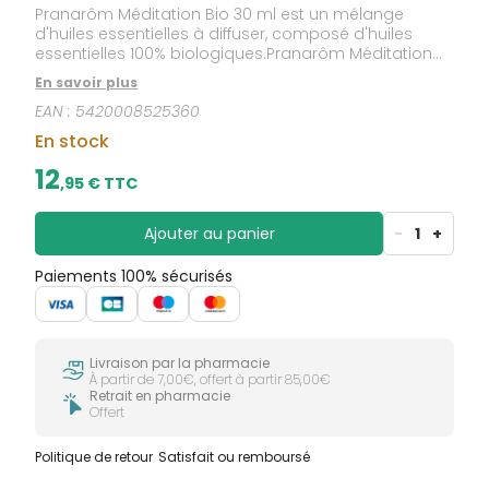
CIRCULATION
sèches
Pranarôm Méditation Bio 30 ml est un mélange
Bains de
Jambes
bouche
d'huiles essentielles à diffuser, composé d'huiles
lourdes
essentielles 100% biologiques.Pranarôm Méditation
Gencives
vous offre l'intensité des effluves du Nard et de
En savoir plus
Hygiène
l'Encens vénérés depuis l'Antiquité. Cette fragrance
bucco-
EAN :
5420008525360
profonde et sacrée vous invite à la méditation, au
dentaire
cheminement personnel et à l'ouverture d'esprit en
En stock
quête de spiritualité.
12
,
95
€ TTC
Ajouter au panier
-
1
+
Paiements 100% sécurisés
Livraison par la pharmacie
À partir de 7,00€, offert à partir 85,00€
Retrait en pharmacie
Offert
Politique de retour
Satisfait ou remboursé