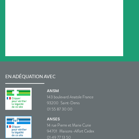
EN ADÉQUATION AVEC
ANSM
143 boulevard Anatole France
93200
Saint-Denis
01 55 87 30 00
ANSES
14 rue Pierre et Marie Curie
94701
Maisons-Alfort Cedex
01 49 77 13 50