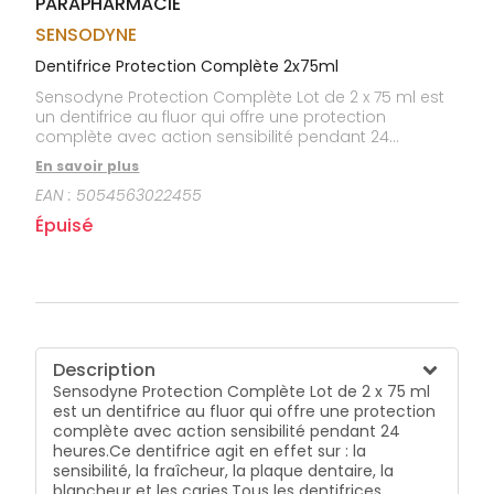
PARAPHARMACIE
CIRCULATION
sèches
Bains de
Jambes
bouche
SENSODYNE
lourdes
Gencives
Dentifrice Protection Complète 2x75ml
Hygiène
Sensodyne Protection Complète Lot de 2 x 75 ml est
bucco-
un dentifrice au fluor qui offre une protection
dentaire
complète avec action sensibilité pendant 24
heures.Ce dentifrice agit en effet sur : la sensibilité, la
En savoir plus
fraîcheur, la plaque dentaire, la blancheur et les
EAN :
5054563022455
caries.Tous les dentifrices Sensodyne sont conçus
pour soulager efficacement la sensibilité dentaire en
Épuisé
formant une barrière protectrice qui bloque le
message douloureux.
Description
Sensodyne Protection Complète Lot de 2 x 75 ml
est un dentifrice au fluor qui offre une protection
complète avec action sensibilité pendant 24
heures.Ce dentifrice agit en effet sur : la
sensibilité, la fraîcheur, la plaque dentaire, la
blancheur et les caries.Tous les dentifrices