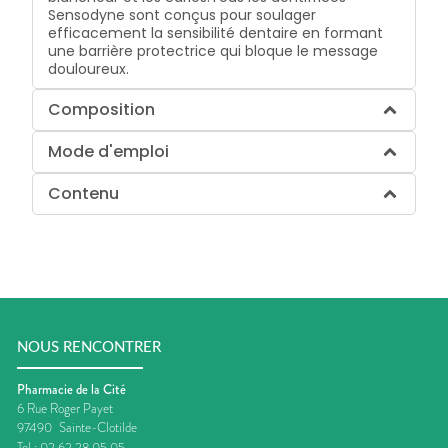
Sensodyne sont conçus pour soulager
efficacement la sensibilité dentaire en formant
une barrière protectrice qui bloque le message
douloureux.
Composition
Mode d'emploi
Contenu
NOUS RENCONTRER
Pharmacie de la Cité
6 Rue Roger Payet
97490
Sainte-Clotilde
Tel :
02 62 28 05 05