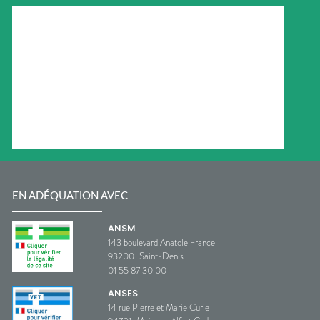
EN ADÉQUATION AVEC
ANSM
143 boulevard Anatole France
93200
Saint-Denis
01 55 87 30 00
ANSES
14 rue Pierre et Marie Curie