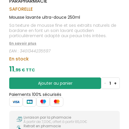
PARAPHARMACIE
CIRCULATION
sèches
Bains de
Jambes
bouche
SAFORELLE
lourdes
Gencives
Mousse lavante ultra-douce 250ml
Hygiène
Sa texture de mousse fine et ses extraits naturels de
bucco-
bardane en font un soin lavant quotidien
dentaire
particulièrement adapté aux peaux très irritées.
En savoir plus
EAN :
3401344235597
En stock
11
,
95
€ TTC
Ajouter au panier
-
1
+
Paiements 100% sécurisés
Livraison par la pharmacie
À partir de 7,00€, offert à partir 85,00€
Retrait en pharmacie