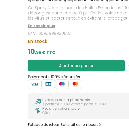
CIRCULATION
sèches
Bains de
Ce Spray Nasal associe les Huiles Essentielles 100
Jambes
bouche
lourdes
décongestionne et aide à purifier les voies nasales
Gencives
les virus et bactéries tout en évitant la propagat
traitement symptomatique de la congestion nasal
Hygiène
En savoir plus
bucco-
dentaire
EAN :
3595899930837
En stock
10
,
95
€ TTC
Ajouter au panier
Paiements 100% sécurisés
Livraison par la pharmacie
À partir de 7,00€, offert à partir 85,00€
Retrait en pharmacie
Offert
Politique de retour
Satisfait ou remboursé