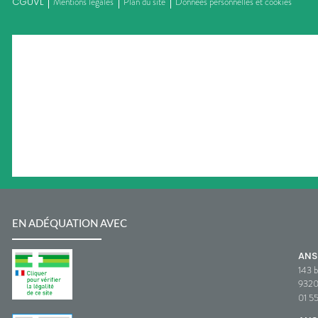
CGUVL
Mentions légales
Plan du site
Données personnelles et cookies
EN ADÉQUATION AVEC
AN
143 b
932
01 5