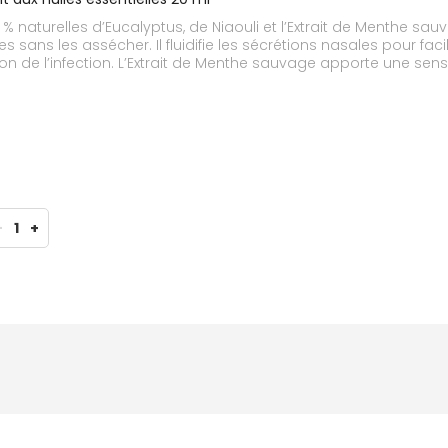
 % naturelles d’Eucalyptus, de Niaouli et l’Extrait de Menthe sau
 sans les assécher. Il fluidifie les sécrétions nasales pour faci
ion de l’infection. L’Extrait de Menthe sauvage apporte une sens
e, notamment en cas de rhume, rhinosinusite, ou rhinite aller
-
1
+