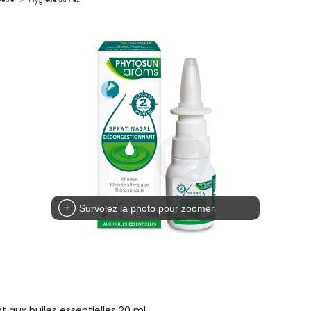
Survolez la photo pour zoomer
aux huiles essentielles 20 ml