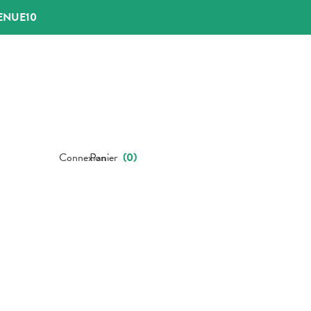
ENUE10
Connexion
Panier
(
0
)