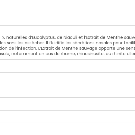
0 % naturelles d’Eucalyptus, de Niaouli et l’Extrait de Menthe sau
s sans les assécher. Il fluidifie les sécrétions nasales pour facil
ation de l’infection. L’Extrait de Menthe sauvage apporte une sen
le, notamment en cas de rhume, rhinosinusite, ou rhinite alle