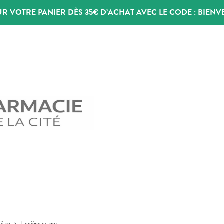
UR VOTRE PANIER DÈS 35€ D’ACHAT AVEC LE CODE :
BIENV
-être
>
Hygiène du nez