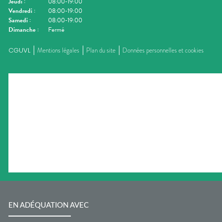
Jeudi
:
08:00-19:00
Vendredi
:
08:00-19:00
Samedi
:
08:00-19:00
Dimanche
:
Fermé
CGUVL
Mentions légales
Plan du site
Données personnelles et cookies
EN ADÉQUATION AVEC