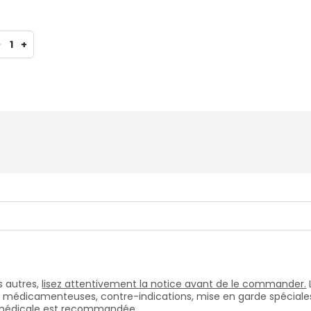
-
1
+
 autres,
lisez attentivement la notice avant de le commander.
s médicamenteuses, contre-indications, mise en garde spéciales, e
n médicale est recommandée.