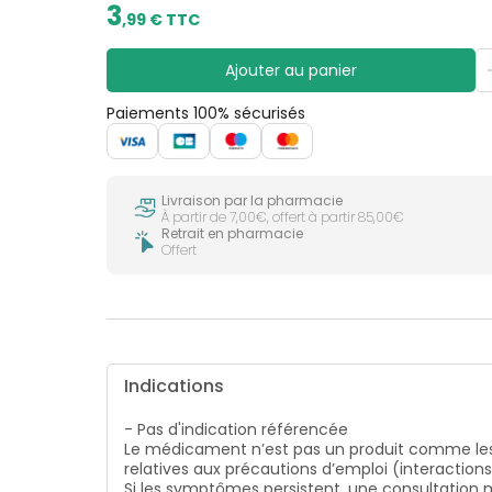
CIRCULATION
sèches
3
Bains de
,
99
€ TTC
Jambes
bouche
lourdes
Gencives
Ajouter au panier
Hygiène
bucco-
Paiements 100% sécurisés
dentaire
Livraison par la pharmacie
À partir de 7,00€, offert à partir 85,00€
Retrait en pharmacie
Offert
Indications
- Pas d'indication référencée
Le médicament n’est pas un produit comme les
relatives aux précautions d’emploi (interaction
Si les symptômes persistent, une consultatio