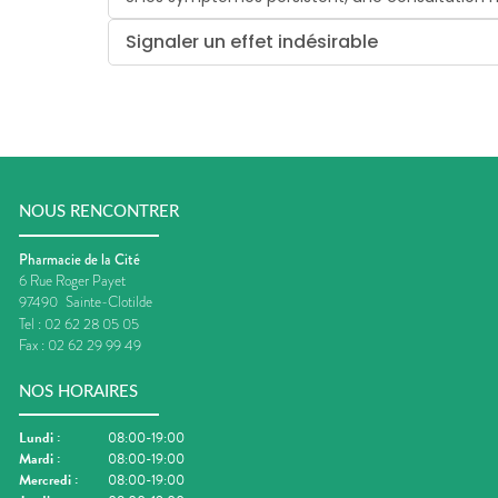
Signaler un effet indésirable
NOUS RENCONTRER
Pharmacie de la Cité
6 Rue Roger Payet
97490
Sainte-Clotilde
Tel :
02 62 28 05 05
Fax :
02 62 29 99 49
NOS HORAIRES
Lundi
:
08:00-19:00
Mardi
:
08:00-19:00
Mercredi
:
08:00-19:00