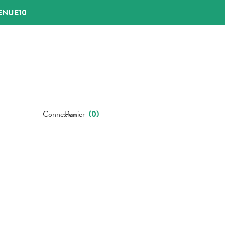
ENUE10
Connexion
Panier
(
0
)