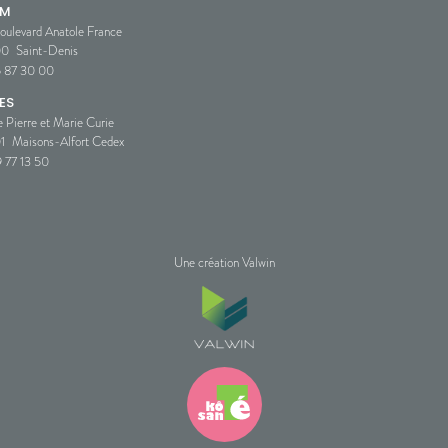
SM
oulevard Anatole France
00
Saint-Denis
5 87 30 00
ES
e Pierre et Marie Curie
1
Maisons-Alfort Cedex
 77 13 50
Une création Valwin