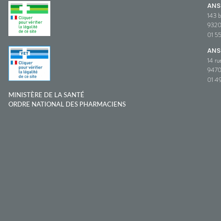
AN
143 b
932
01 5
ANS
14 ru
9470
01 49
MINISTÈRE DE LA SANTÉ
ORDRE NATIONAL DES PHARMACIENS