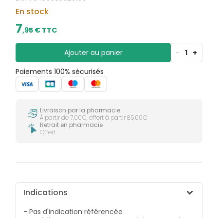
CIRCULATION
sèches
Bains de
En stock
Jambes
bouche
lourdes
7
Gencives
,
95
€ TTC
Hygiène
bucco-
Ajouter au panier
-
1
+
dentaire
Paiements 100% sécurisés
Livraison par la pharmacie
À partir de 7,00€, offert à partir 85,00€
Retrait en pharmacie
Offert
Indications
- Pas d'indication référencée