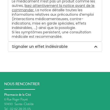
Le médicament n’est pas un produit comme les
autres,
lisez attentivement la notice avant de le
commander.
La notice détaille toutes les
informations relatives aux précautions d’emploi
(interactions médicamenteuses, contre-
indications, mise en garde spéciales, effets
indésirables, …) ainsi que la posologie.
Si les symptômes persistent, une consultation
médicale est recommandée.
Signaler un effet indésirable
NOUS RENCONTRER
Pharmacie de la Cité
6 Rue Roger Payet
97490
Sainte-Clotilde
Tel :
02 62 28 05 05