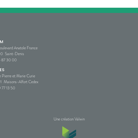
SM
oulevard Anatole France
00
Saint-Denis
5 87 30 00
ES
e Pierre et Marie Curie
1
Maisons-Alfort Cedex
 77 13 50
Une création Valwin