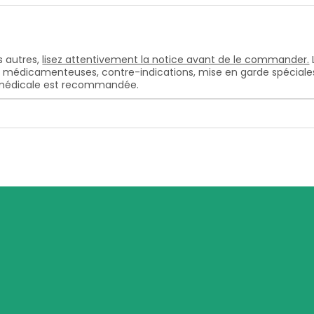
 autres,
lisez attentivement la notice avant de le commander.
s médicamenteuses, contre-indications, mise en garde spéciales, e
n médicale est recommandée.