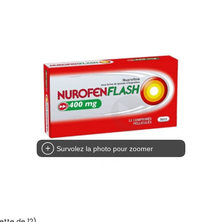
Survolez la photo pour zoomer
tte de 12)