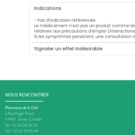
Indications
- Pas d'indication référencée
Le médicament n’est pas un produit comme les
relatives aux précautions d’emploi (interaction
Si les symptômes persistent, une consultatio
Signaler un effet indésirable
NOUS RENCONTRER
Pharmacie de la Cité
6 Rue Roger Payet
97490
Sainte-Clotilde
Tel :
02 62 28 05 05
Fax :
02 62 29 99 49