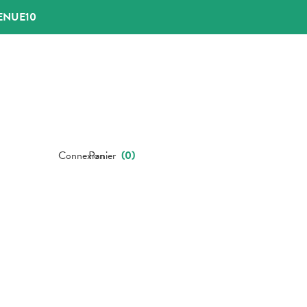
ENUE10
Connexion
Panier
(
0
)