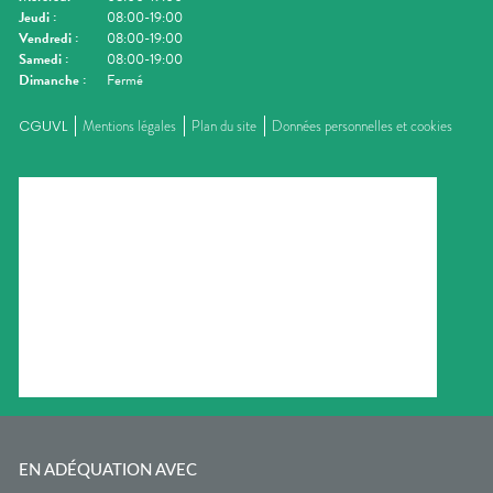
Jeudi
:
08:00-19:00
Vendredi
:
08:00-19:00
Samedi
:
08:00-19:00
Dimanche
:
Fermé
CGUVL
Mentions légales
Plan du site
Données personnelles et cookies
EN ADÉQUATION AVEC