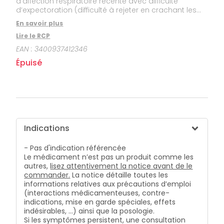
d’affection respiratoire récente avec difficulté
CIRCULATION
sèches
Bains de
d’expectoration (difficulté à rejeter en crachant les
Jambes
bouche
sécrétions bronchiques).
lourdes
En savoir plus
Gencives
Lire le RCP
Hygiène
EAN :
3400937412346
bucco-
dentaire
Épuisé
Indications
- Pas d'indication référencée
Le médicament n’est pas un produit comme les
autres,
lisez attentivement la notice avant de le
commander.
La notice détaille toutes les
informations relatives aux précautions d’emploi
(interactions médicamenteuses, contre-
indications, mise en garde spéciales, effets
indésirables, …) ainsi que la posologie.
Si les symptômes persistent, une consultation