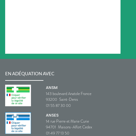
EN ADÉQUATION AVEC
ANSM
143 boulevard Anatole France
93200
Saint-Denis
01 55 87 30 00
ANSES
14 rue Pierre et Marie Curie
94701
Maisons-Alfort Cedex
01 49 77 13 50