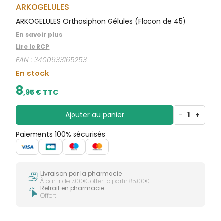
CIRCULATION
sèches
ARKOGELULES
Bains de
Jambes
bouche
ARKOGELULES Orthosiphon Gélules (Flacon de 45)
lourdes
Gencives
En savoir plus
Hygiène
Lire le RCP
bucco-
dentaire
EAN :
3400933165253
En stock
8
,
95
€ TTC
Ajouter au panier
-
1
+
Paiements 100% sécurisés
Livraison par la pharmacie
À partir de 7,00€, offert à partir 85,00€
Retrait en pharmacie
Offert