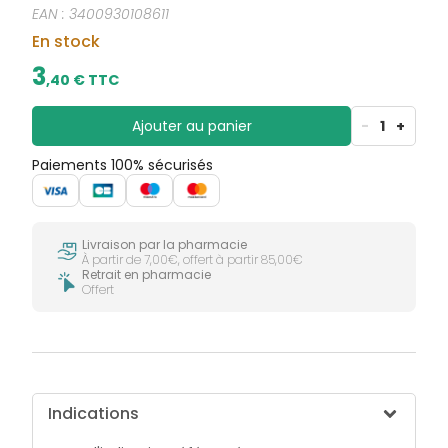
CIRCULATION
sèches
EAN :
3400930108611
Bains de
Jambes
bouche
En stock
lourdes
Gencives
3
,
40
€ TTC
Hygiène
bucco-
dentaire
Ajouter au panier
-
1
+
Paiements 100% sécurisés
Livraison par la pharmacie
À partir de 7,00€, offert à partir 85,00€
Retrait en pharmacie
Offert
Indications