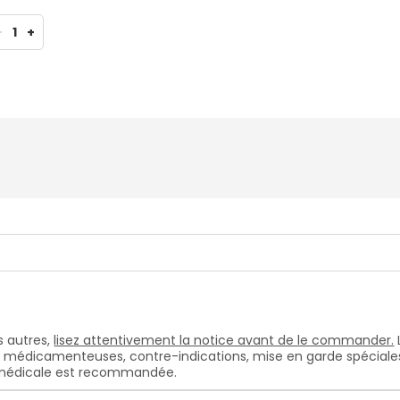
-
1
+
 autres,
lisez attentivement la notice avant de le commander.
s médicamenteuses, contre-indications, mise en garde spéciales, e
n médicale est recommandée.