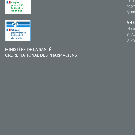
143 b
932
01 5
ANS
14 ru
9470
01 49
MINISTÈRE DE LA SANTÉ
ORDRE NATIONAL DES PHARMACIENS