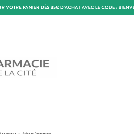
UR VOTRE PANIER DÈS 35€ D’ACHAT AVEC LE CODE :
BIENV
 à pharmacie
>
Soins et Pansements