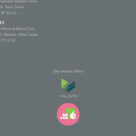
oulevard Anatole France
00
Saint-Denis
5 87 30 00
ES
e Pierre et Marie Curie
1
Maisons-Alfort Cedex
 77 13 50
Une création Valwin