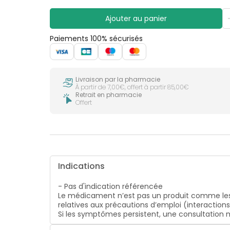
CIRCULATION
sèches
Bains de
Jambes
bouche
Ajouter au panier
lourdes
Gencives
Paiements 100% sécurisés
Hygiène
bucco-
dentaire
Livraison par la pharmacie
À partir de 7,00€, offert à partir 85,00€
Retrait en pharmacie
Offert
Indications
- Pas d'indication référencée
Le médicament n’est pas un produit comme les
relatives aux précautions d’emploi (interaction
Si les symptômes persistent, une consultatio