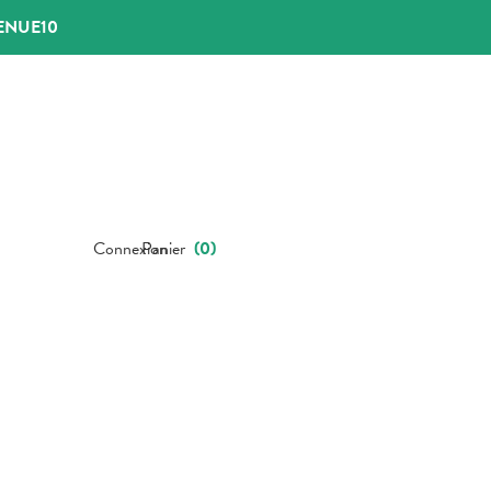
ENUE10
Connexion
Panier
(
0
)