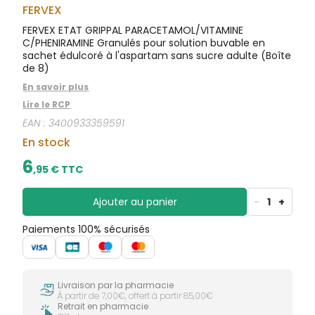
CIRCULATION
sèches
FERVEX
Bains de
Jambes
bouche
FERVEX ETAT GRIPPAL PARACETAMOL/VITAMINE
lourdes
Gencives
C/PHENIRAMINE Granulés pour solution buvable en
sachet édulcoré à l'aspartam sans sucre adulte (Boîte
Hygiène
de 8)
bucco-
dentaire
En savoir plus
Lire le RCP
EAN :
3400933359591
En stock
6
,
95
€ TTC
Ajouter au panier
-
1
+
Paiements 100% sécurisés
Livraison par la pharmacie
À partir de 7,00€, offert à partir 85,00€
Retrait en pharmacie