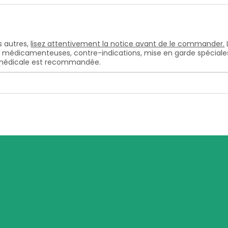
 autres,
lisez attentivement la notice avant de le commander.
s médicamenteuses, contre-indications, mise en garde spéciales, e
n médicale est recommandée.