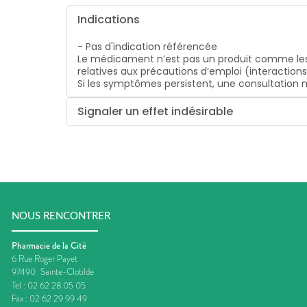
Indications
- Pas d'indication référencée
Le médicament n’est pas un produit comme les
relatives aux précautions d’emploi (interaction
Si les symptômes persistent, une consultatio
Signaler un effet indésirable
NOUS RENCONTRER
Pharmacie de la Cité
6 Rue Roger Payet
97490
Sainte-Clotilde
Tel :
02 62 28 05 05
Fax :
02 62 29 99 49