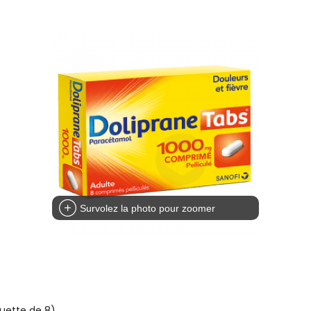
Survolez la photo pour zoomer
uette de 8)