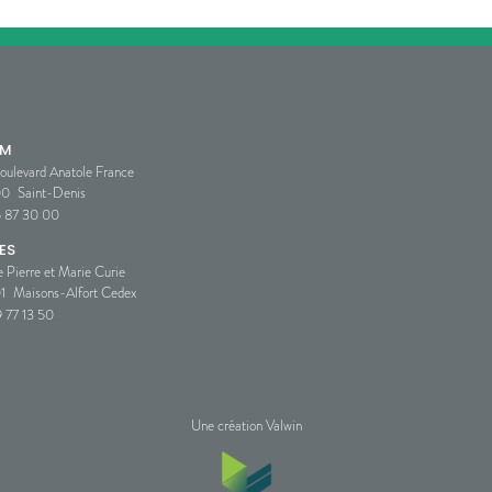
SM
oulevard Anatole France
00
Saint-Denis
5 87 30 00
ES
e Pierre et Marie Curie
1
Maisons-Alfort Cedex
 77 13 50
Une création Valwin