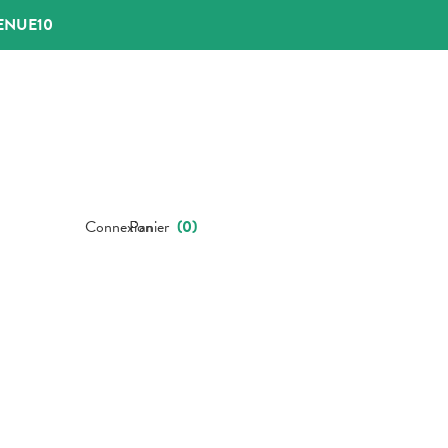
ENUE10
Connexion
Panier
(
0
)