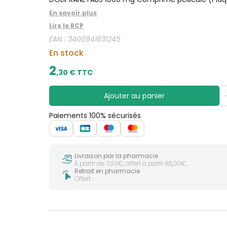
CIRCULATION
sèches
Bains de
En savoir plus
Jambes
bouche
lourdes
Lire le RCP
Gencives
EAN :
3400941631245
Hygiène
bucco-
En stock
dentaire
2
,
30
€ TTC
Ajouter au panier
Paiements 100% sécurisés
Livraison par la pharmacie
À partir de 7,00€, offert à partir 85,00€
Retrait en pharmacie
Offert