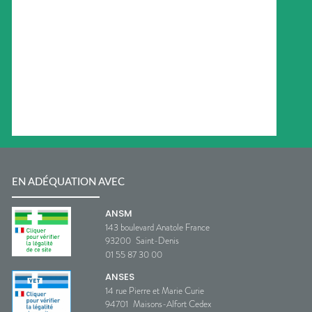
EN ADÉQUATION AVEC
ANSM
143 boulevard Anatole France
93200
Saint-Denis
01 55 87 30 00
ANSES
14 rue Pierre et Marie Curie
94701
Maisons-Alfort Cedex