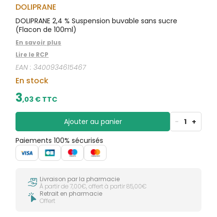
CIRCULATION
sèches
DOLIPRANE
Bains de
Jambes
bouche
DOLIPRANE 2,4 % Suspension buvable sans sucre
lourdes
Gencives
(Flacon de 100ml)
Hygiène
En savoir plus
bucco-
dentaire
Lire le RCP
EAN :
3400934615467
En stock
3
,
03
€ TTC
Ajouter au panier
-
1
+
Paiements 100% sécurisés
Livraison par la pharmacie
À partir de 7,00€, offert à partir 85,00€
Retrait en pharmacie
Offert