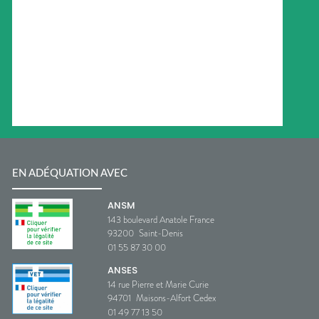
EN ADÉQUATION AVEC
ANSM
143 boulevard Anatole France
93200
Saint-Denis
01 55 87 30 00
ANSES
14 rue Pierre et Marie Curie
94701
Maisons-Alfort Cedex
01 49 77 13 50