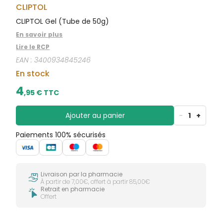
CIRCULATION
sèches
CLIPTOL
Bains de
Jambes
bouche
CLIPTOL Gel (Tube de 50g)
lourdes
Gencives
En savoir plus
Hygiène
Lire le RCP
bucco-
dentaire
EAN :
3400934845246
En stock
4
,
95
€ TTC
Ajouter au panier
-
1
+
Paiements 100% sécurisés
Livraison par la pharmacie
À partir de 7,00€, offert à partir 85,00€
Retrait en pharmacie
Offert