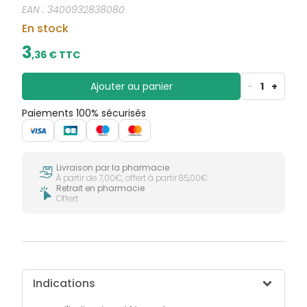
CIRCULATION
sèches
EAN :
3400932838080
Bains de
Jambes
bouche
En stock
lourdes
Gencives
3
,
36
€ TTC
Hygiène
bucco-
dentaire
Ajouter au panier
-
1
+
Paiements 100% sécurisés
Livraison par la pharmacie
À partir de 7,00€, offert à partir 85,00€
Retrait en pharmacie
Offert
Indications