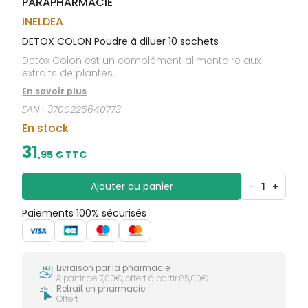
PARAPHARMACIE
CIRCULATION
sèches
Bains de
Jambes
bouche
INELDEA
lourdes
Gencives
DETOX COLON Poudre à diluer 10 sachets
Hygiène
Detox Colon est un complément alimentaire aux
bucco-
extraits de plantes.
dentaire
En savoir plus
EAN :
3700225640773
En stock
31
,
95
€ TTC
Ajouter au panier
-
1
+
Paiements 100% sécurisés
Livraison par la pharmacie
À partir de 7,00€, offert à partir 85,00€
Retrait en pharmacie
Offert