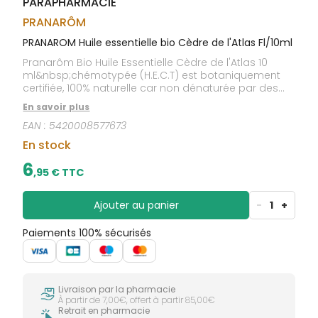
PARAPHARMACIE
CIRCULATION
sèches
Bains de
Jambes
bouche
PRANARÔM
lourdes
Gencives
PRANAROM Huile essentielle bio Cèdre de l'Atlas Fl/10ml
Hygiène
Pranarôm Bio Huile Essentielle Cèdre de l'Atlas 10
bucco-
ml&nbsp;chémotypée (H.E.C.T) est botaniquement
dentaire
certifiée, 100% naturelle car non dénaturée par des
composants synthétiques, par des huiles ou
En savoir plus
essences minérales, 100% pure car non coupée avec
EAN :
5420008577673
d'autres huiles essentielles et 100% totale car non
décolorée, non peroxydée, non déterpénée et non
En stock
rectifiée.
6
,
95
€ TTC
Ajouter au panier
-
1
+
Paiements 100% sécurisés
Livraison par la pharmacie
À partir de 7,00€, offert à partir 85,00€
Retrait en pharmacie