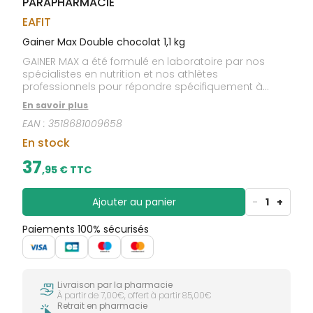
PARAPHARMACIE
CIRCULATION
sèches
Bains de
Jambes
bouche
EAFIT
lourdes
Gencives
Gainer Max Double chocolat 1,1 kg
Hygiène
GAINER MAX a été formulé en laboratoire par nos
bucco-
spécialistes en nutrition et nos athlètes
dentaire
professionnels pour répondre spécifiquement à
toutes les personnes recherchant une prise de
En savoir plus
masse. Sa nouvelle formule contient 71% de glucides
EAN :
3518681009658
associés à de la protéine de whey pour une prise de
masse musculaire exceptionnelle.
En stock
37
,
95
€ TTC
Ajouter au panier
-
1
+
Paiements 100% sécurisés
Livraison par la pharmacie
À partir de 7,00€, offert à partir 85,00€
Retrait en pharmacie