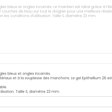
éal grâce à l'élasticité des matériaux et à la souplesse des
tissu sur tout le doigtier pour une meilleure résistance à l'usure. Lavable à la 
 1 à 2 mois selon les conditions d'utilisation. Taille S, diamètre 23 mm.
gles bleus et ongles incarnés.
atériaux et à la souplesse des manchons. Le gel Epithellium 26 est
able.
tilisation. Taille S, diamètre 23 mm.