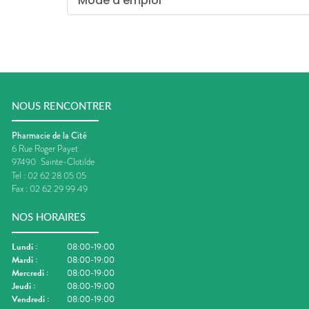
Mode d'emploi
NOUS RENCONTRER
Pharmacie de la Cité
6 Rue Roger Payet
97490
Sainte-Clotilde
Tel :
02 62 28 05 05
Fax :
02 62 29 99 49
NOS HORAIRES
Lundi
:
08:00-19:00
Mardi
:
08:00-19:00
Mercredi
:
08:00-19:00
Jeudi
:
08:00-19:00
Vendredi
:
08:00-19:00