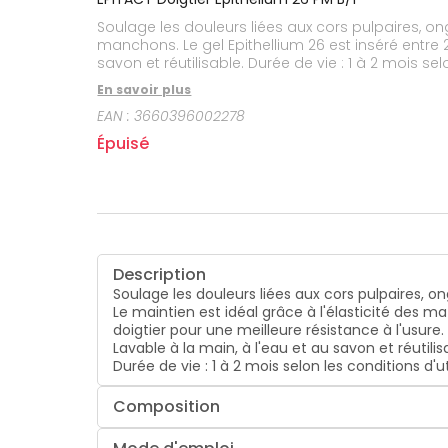
CIRCULATION
sèches
Bains de
Soulage les douleurs liées aux cors pulpaires, ongles bleus et ongles incarnés. Le maintien est id
Jambes
bouche
lourdes
manchons. Le gel Epithellium 26 est inséré entre 2 couches de 
Gencives
savon et réutilisable. Durée de vie :
Hygiène
En savoir plus
bucco-
dentaire
EAN :
3660396002278
Épuisé
Description
Soulage les douleurs liées aux cors pulpaires, on
Le maintien est idéal grâce à l'élasticité des m
doigtier pour une meilleure résistance à l'usure.
Lavable à la main, à l'eau et au savon et réutilis
Durée de vie : 1 à 2 mois selon les conditions d'u
Composition