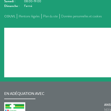
Samedi
:
08:00-19:00
Dimanche
:
Fermé
CGUVL
Mentions légales
Plan du site
Données personnelles et cookies
EN ADÉQUATION AVEC
AN
143 b