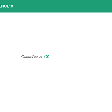
ENUE10
Connexion
Panier
(
0
)