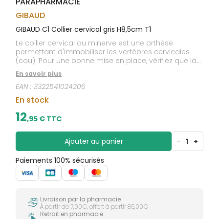
PARAPHARMACIE
CIRCULATION
sèches
Bains de
Jambes
bouche
GIBAUD
lourdes
Gencives
GIBAUD C1 Collier cervical gris H8,5cm T1
Hygiène
Le collier cervical ou minerve est une orthèse
bucco-
permettant d'immobiliser les vertèbres cervicales
dentaire
(cou). Pour une bonne mise en place, vérifiez que la
personne a le regard à l'horizontale, est dans
En savoir plus
l'impossibilité d'incliner la tête vers le bas et ressent
EAN :
3322541024206
un soulagement.
En stock
12
,
95
€ TTC
Ajouter au panier
-
1
+
Paiements 100% sécurisés
Livraison par la pharmacie
À partir de 7,00€, offert à partir 85,00€
Retrait en pharmacie