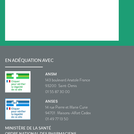
EN ADÉQUATION AVEC
ANSM
143 boulevard Anatole France
93200
Saint-Denis
01 55 87 30 00
ANSES
14 rue Pierre et Marie Curie
94701
Maisons-Alfort Cedex
01 49 77 13 50
MINISTÈRE DE LA SANTÉ