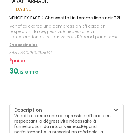
PARAPHARMACIE
CIRCULATION
sèches
Bains de
Jambes
bouche
THUASNE
lourdes
Gencives
VENOFLEX FAST 2 Chaussette Lin femme ligne noir T2L
Hygiène
Venoflex exerce une compression efficace en
bucco-
respectant la dégressivité nécessaire à
dentaire
l'amélioration du retour veineux.Répond parfaitement
à la prescription médicale.La finesse de la maille et
En savoir plus
la haute qualité des fibres élastiques de Venoflex
EAN :
3401060258641
améliorent à la fois l'esthétique du produit et le
confort du patient :douceur et souplesse,finesse,
Épuisé
brillance et transparence,facilité d'enfilage.Venoflex,
par ses propriétés, optimise l'observance
30
,
12
€ TTC
thérapeutique.Taille: 2L.Couleur: ligne noir.
Description
Venoflex exerce une compression efficace en
respectant la dégressivité nécessaire à
l'amélioration du retour veineux.
Répond
parfaitement à la prescription médicale.
La