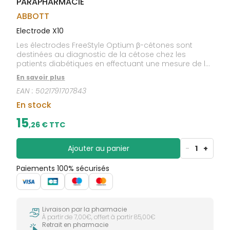
PARAPHARMACIE
CIRCULATION
sèches
Bains de
Jambes
bouche
ABBOTT
lourdes
Gencives
Electrode X10
Hygiène
Les électrodes FreeStyle Optium β-cétones sont
bucco-
destinées au diagnostic de la cétose chez les
dentaire
patients diabétiques en effectuant une mesure de la
cétonémie. Elles dosent la concentration sanguine
En savoir plus
du principal corps cétonique, le β-hydroxybutyrate
EAN :
5021791707843
(β-FOHB).
En stock
15
,
26
€ TTC
Ajouter au panier
-
1
+
Paiements 100% sécurisés
Livraison par la pharmacie
À partir de 7,00€, offert à partir 85,00€
Retrait en pharmacie