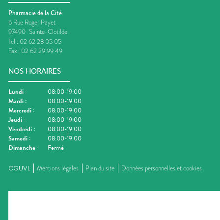
Pharmacie de la Cité
6 Rue Roger Payet
97490
Sainte-Clotilde
Tel :
02 62 28 05 05
Fax :
02 62 29 99 49
NOS HORAIRES
Lundi
:
08:00-19:00
Mardi
:
08:00-19:00
Mercredi
:
08:00-19:00
Jeudi
:
08:00-19:00
Vendredi
:
08:00-19:00
Samedi
:
08:00-19:00
Dimanche
:
Fermé
CGUVL
Mentions légales
Plan du site
Données personnelles et cookies