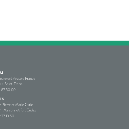
SM
oulevard Anatole France
00
Saint-Denis
5 87 30 00
ES
e Pierre et Marie Curie
1
Maisons-Alfort Cedex
 77 13 50