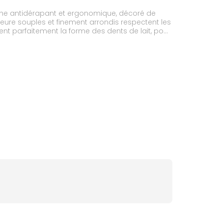
che antidérapant et ergonomique, décoré de
ieure souples et finement arrondis respectent les
ent parfaitement la forme des dents de lait, pour
ider les enfants à bien doser le dentifrice, sans