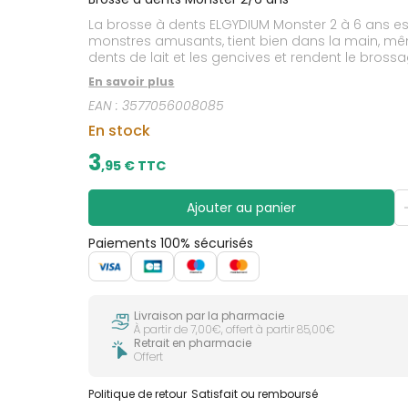
CIRCULATION
sèches
Bains de
La brosse à dents ELGYDIUM Monster 2 à 6 ans 
Jambes
bouche
lourdes
monstres amusants, tient bien dans la main, même
Gencives
dents de lait et les gencives et rendent le bros
un nettoyage complet de la surface dentaire. Ses 
Hygiène
En savoir plus
bucco-
excès. Sa ventouse à l’extrémité la maintient ran
dentaire
EAN :
3577056008085
En stock
3
,
95
€ TTC
Ajouter au panier
Paiements 100% sécurisés
Livraison par la pharmacie
À partir de 7,00€, offert à partir 85,00€
Retrait en pharmacie
Offert
Politique de retour
Satisfait ou remboursé