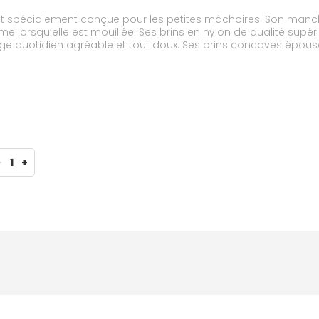
est spécialement conçue pour les petites mâchoires. Son man
 lorsqu’elle est mouillée. Ses brins en nylon de qualité supér
sage quotidien agréable et tout doux. Ses brins concaves épous
brins colorés, au centre, ont quant à eux été disposés là pour a
gée à la verticale, prête à chasser les fantômes des caries.
-
1
+