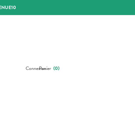
ENUE10
Connexion
Panier
(
0
)