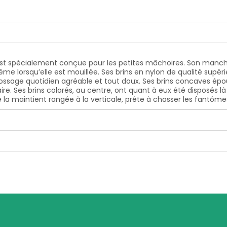
 est spécialement conçue pour les petites mâchoires. Son manc
e lorsqu’elle est mouillée. Ses brins en nylon de qualité supér
 brossage quotidien agréable et tout doux. Ses brins concaves ép
. Ses brins colorés, au centre, ont quant à eux été disposés là 
é la maintient rangée à la verticale, prête à chasser les fantôme