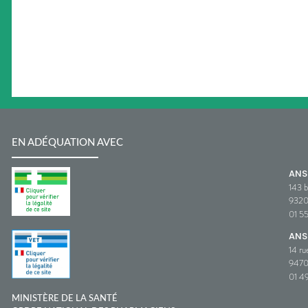
EN ADÉQUATION AVEC
AN
143 b
932
01 5
ANS
14 ru
9470
01 49
MINISTÈRE DE LA SANTÉ