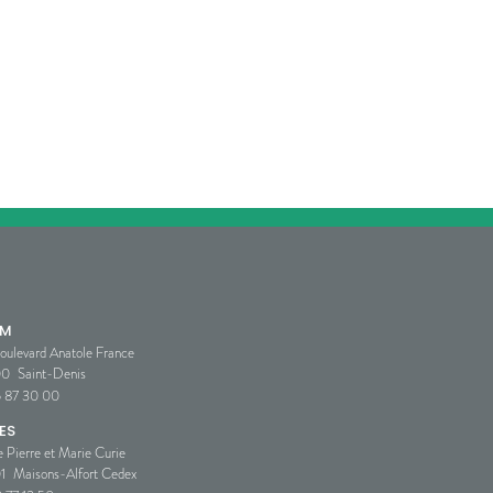
SM
oulevard Anatole France
00
Saint-Denis
5 87 30 00
ES
e Pierre et Marie Curie
1
Maisons-Alfort Cedex