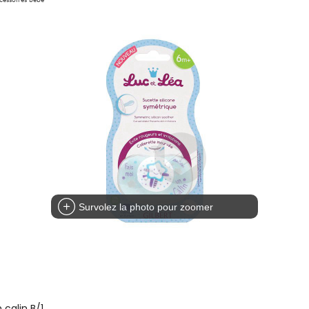
Survolez la photo pour zoomer
calin B/1