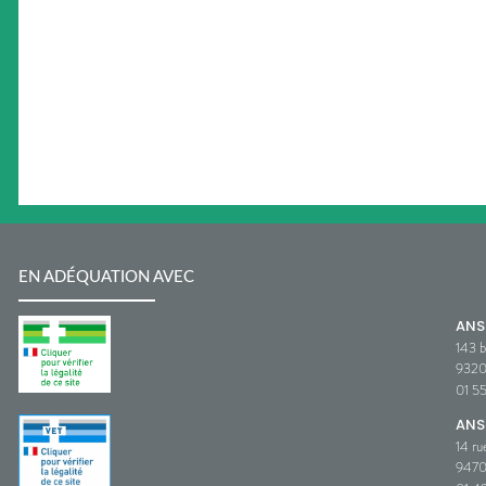
EN ADÉQUATION AVEC
AN
143 b
932
01 5
ANS
14 ru
9470