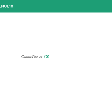
ENUE10
Connexion
Panier
(
0
)