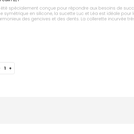
 a été spécialement conçue pour répondre aux besoins de succi
onieux des gencives et des dents. La collerette incurvée très 
prolongé de la salive sur la peau. 0% BPA. Sucette fabriquée en Europe. Existe en plusieurs modèles.
-
1
+