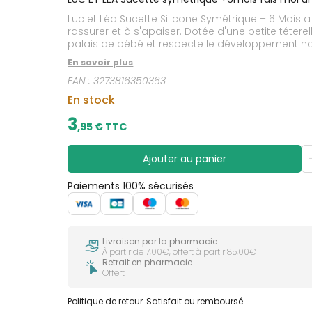
CIRCULATION
sèches
Bains de
Luc et Léa Sucette Silicone Symétrique + 6 Mois
Jambes
bouche
lourdes
rassurer et à s'apaiser. Dotée d'une petite téterelle symétrique en silicone, la sucette Luc et Léa est idéale pour les petits palais des nourrissons. Elle s'adapte au
Gencives
palais de bébé et respecte le développement harm
Hygiène
En savoir plus
bucco-
dentaire
EAN :
3273816350363
En stock
3
,
95
€ TTC
Ajouter au panier
Paiements 100% sécurisés
Livraison par la pharmacie
À partir de 7,00€, offert à partir 85,00€
Retrait en pharmacie
Offert
Politique de retour
Satisfait ou remboursé