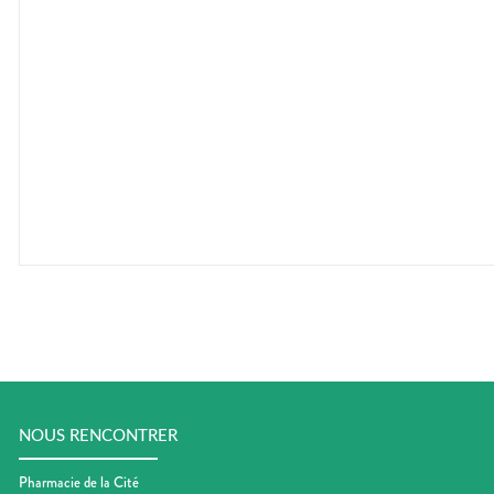
CIRCULATION
sèches
Bains de
Jambes
bouche
lourdes
Gencives
Hygiène
bucco-
dentaire
NOUS RENCONTRER
Pharmacie de la Cité