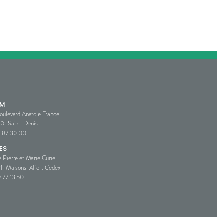
SM
oulevard Anatole France
00
Saint-Denis
5 87 30 00
ES
e Pierre et Marie Curie
1
Maisons-Alfort Cedex
 77 13 50