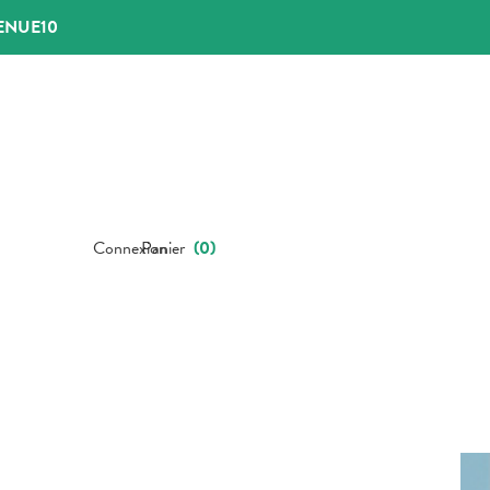
ENUE10
Connexion
Panier
(
0
)