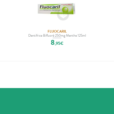
FLUOCARIL
Dentifrice Bifluoré 250mg Menthe 125ml
8
,
95
€