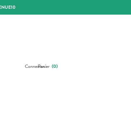
ENUE10
Connexion
Panier
(
0
)