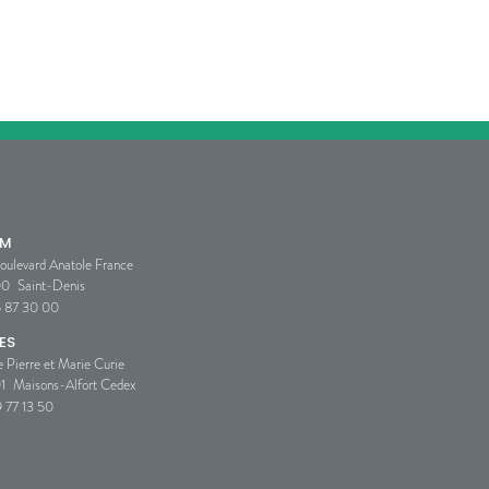
SM
oulevard Anatole France
00
Saint-Denis
5 87 30 00
ES
e Pierre et Marie Curie
1
Maisons-Alfort Cedex
 77 13 50