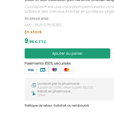
CIRCULATION
sèches
Bains de
Color&Soin® est une coloration permanente riche 
Jambes
bouche
lourdes
brillance des cheveux. Enrichie en protéines végé
Gencives
En savoir plus
Hygiène
bucco-
EAN :
3525727539383
dentaire
En stock
9
,
95
€ TTC
Ajouter au panier
Paiements 100% sécurisés
Livraison par la pharmacie
À partir de 7,00€, offert à partir 85,00€
Retrait en pharmacie
Offert
Politique de retour
Satisfait ou remboursé