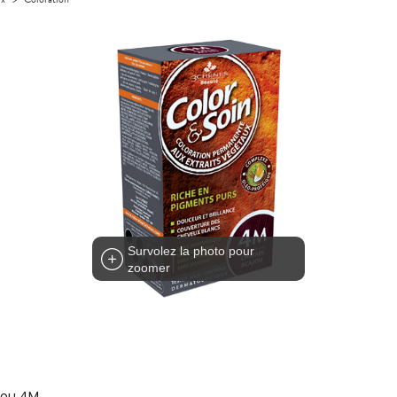
Survolez la photo pour
zoomer
jou 4M