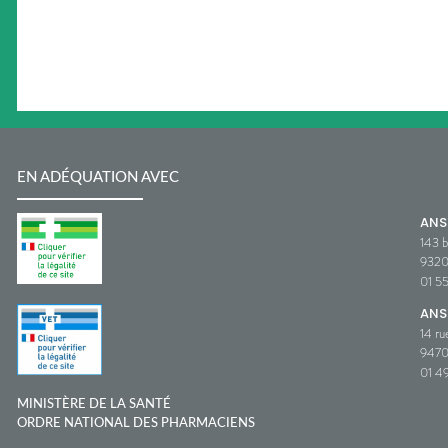
EN ADÉQUATION AVEC
AN
143 b
932
01 5
ANS
14 ru
9470
01 49
MINISTÈRE DE LA SANTÉ
ORDRE NATIONAL DES PHARMACIENS