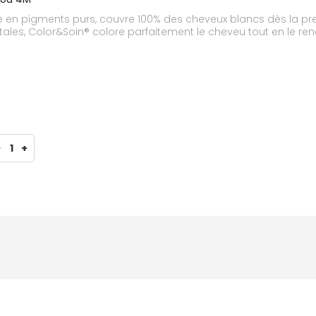
en pigments purs, couvre 100% des cheveux blancs dès la premi
tales, Color&Soin® colore parfaitement le cheveu tout en le rend
-
1
+